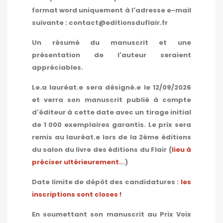
format word uniquement à l'adresse e-mail
suivante : contact@editionsduflair.fr
Un résumé du manuscrit et une
présentation de l'auteur seraient
appréciables.
Le.a lauréat.e sera désigné.e le 12/09/2026
et verra son manuscrit publié à compte
d'éditeur à cette date avec un tirage initial
de 1 000 exemplaires garantis. Le prix sera
remis au lauréat.e lors de la 2ème éditions
du salon du livre des éditions du Flair (
lieu à
préciser ultérieurement..
.)
Date limite de dépôt des candidatures :
les
inscriptions sont closes !
En soumettant son manuscrit au Prix Voix